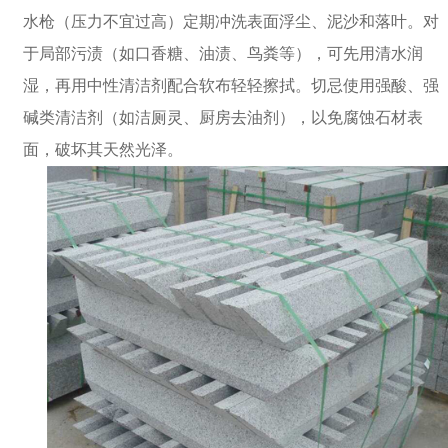
水枪（压力不宜过高）定期冲洗表面浮尘、泥沙和落叶。对
于局部污渍（如口香糖、油渍、鸟粪等），可先用清水润
湿，再用中性清洁剂配合软布轻轻擦拭。切忌使用强酸、强
碱类清洁剂（如洁厕灵、厨房去油剂），以免腐蚀石材表
面，破坏其天然光泽。