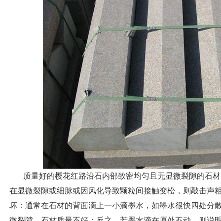
质量好的樱花红路沿石内部致密均匀且无显微裂隙的石材
在显微裂隙或细脉或因风化导致颗粒间接触变松，则敲击声
坏：通常在石材的背面滴上一小滴墨水，如墨水很快四处分
微裂隙，石材质量不好；反之，若墨水滴在原处不动，则说