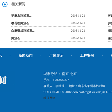
相关新闻
芝麻灰路沿石...
2016-11-21
芝
樱花红路沿石...
2016-11-21
异
白麻薄板路沿石...
2016-11-21
栖
路沿石
2016-11-21
莱
示
·
新闻动态
·
厂房展示
·
工程案例
·
城市分站：
南京
北京
手机：13863887822
联系人：李经理 地址：山东省莱州市柞村镇
COPYRIGHT © 2016,www.boshengshicai.c
唯佳网络