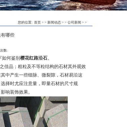
您的位置:
首页
> >
新闻动态
> >
公司新闻
> >
法有哪些
问次数:
下如何鉴别
樱花红路沿石
。
之佳品；粗粒及不等粒结构的石材其外观效
在其中产生一些细脉、微裂隙，石材易沿这
，选择时尤应注意量，即量石材的尺寸规
，影响装饰效果。