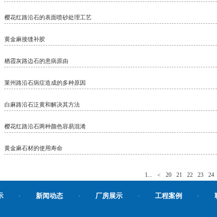
樱花红路沿石的表面喷砂处理工艺
黄金麻接缝补胶
栖霞灰路边石的患病原由
莱州路沿石病症造成的多种原因
白麻路沿石泛黄和解决其方法
樱花红路沿石两种颜色容易混淆
黄金麻石材的使用寿命
1...
<
20
21
22
23
24
示
·
新闻动态
·
厂房展示
·
工程案例
·